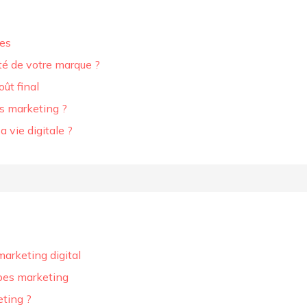
ues
ité de votre marque ?
oût final
s marketing ?
 vie digitale ?
marketing digital
ipes marketing
eting ?