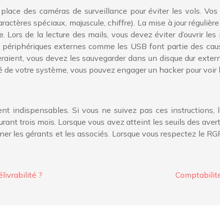
ace des caméras de surveillance pour éviter les vols. Vos l
ctères spéciaux, majuscule, chiffre). La mise à jour régulièr
le. Lors de la lecture des mails, vous devez éviter d’ouvrir 
 Les périphériques externes comme les USB font partie des c
eraient, vous devez les sauvegarder dans un disque dur externe
té de votre système, vous pouvez engager un hacker pour voir le
t indispensables. Si vous ne suivez pas ces instructions, la
urant trois mois. Lorsque vous avez atteint les seuils des av
nner les gérants et les associés. Lorsque vous respectez le RG
livrabilité ?
Comptabilité