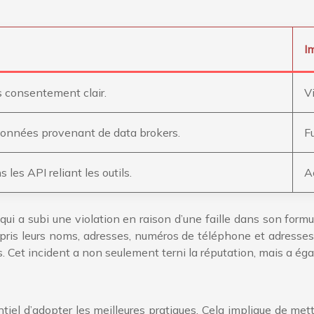
I
s consentement clair.
V
onnées provenant de data brokers.
F
les API reliant les outils.
A
i a subi une violation en raison d’une faille dans son formul
pris leurs noms, adresses, numéros de téléphone et adresses e-
. Cet incident a non seulement terni la réputation, mais a ég
tiel d’adopter les meilleures pratiques. Cela implique de mettr