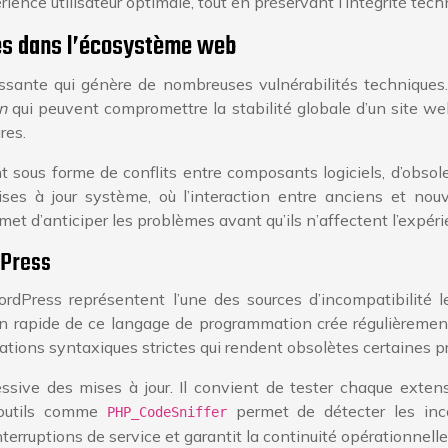
ence utilisateur optimale, tout en préservant l’intégrité tech
tes dans l’écosystème web
ante qui génère de nombreuses vulnérabilités techniques. C
n
qui peuvent compromettre la stabilité globale d’un site web.
res.
 sous forme de conflits entre composants logiciels, d’obso
 mises à jour système, où l’interaction entre anciens et 
et d’anticiper les problèmes avant qu’ils n’affectent l’expérie
dPress
ordPress représentent l’une des sources d’incompatibilité
ion rapide de ce langage de programmation crée régulièreme
cations syntaxiques strictes qui rendent obsolètes certaines p
ressive des mises à jour. Il convient de tester chaque ex
d’outils comme
permet de détecter les inco
PHP_CodeSniffer
rruptions de service et garantit la continuité opérationnelle 