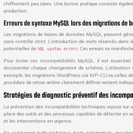
chiffrement peu sûres. Une bonne pratique consiste égaleme
production.
Erreurs de syntaxe MySQL lors des migrations de 
Les migrations de bases de données MySQL peuvent générer d
sans contrôle strict. L’introduction de mots réservés dans 
potentielles de
. Ces erreurs se manifes
SQL syntax errors
Pour éviter ces incompatibilités MySQL, il est essentiel
documenter chaque changement de schéma. L’utilisation 
exemple, les migrations WordPress via WP-CLI ou celles de 
procédure de retour arrière clairement définie restent indis
Stratégies de diagnostic préventif des incompa
La prévention des incompatibilités techniques repose sur une 
place des outils et des processus capables de détecter en a
et les interventions en urgence.
En combinant audit technique, tests automatisés, monitor