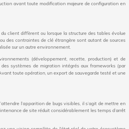
uction avant toute modification majeure de configuration en
 client diffèrent ou lorsque la structure des tables évolue
s ou des contraintes de clé étrangère sont autant de sources
lisée sur un autre environnement.
environnements (développement, recette, production) et de
 des systèmes de migration intégrés aux frameworks (par
Avant toute opération, un export de sauvegarde testé et une
attendre l’apparition de bugs visibles, il s’agit de mettre en
aintenance de site réduit considérablement les temps d’arrêt
ez une vision complète de l’état réel de votre écosystème