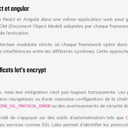
t et angular
 React et Angular dans une même application web peut géné
DOM (Document Object Model) adoptées par chaque framework.
de l’exécution.
itecture modulaire stricte, où chaque framework opère dan
s interférences entre les différents systèmes. Cette approch
icats let’s encrypt
e, mais leur intégration n’est pas toujours transparente. 
iens navigateurs ou d’une mauvaise configuration de la chaîne
e
ou des avertissements de sécurité da
ERR_SSL_PROTOCOL_ERROR
andé de s’appuyer sur des outils d’automatisation tels que
C
ia des services comme SSL Labs permet d’identifier les protoc