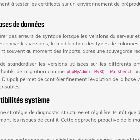
nt à tester les certificats sur un environnement de préprod
bases de données
es erreurs de syntaxe lorsque les versions du serveur et du
les nouvelles versions, la modification des types de colonne
tent souvent au moment des imports, après une sauvegarde réa
 de standardiser les versions utilisées sur les différents 
d’outils de migration comme
,
ou
phpMyAdmin
MySQL Workbench
Drupal) permet de contrôler finement l’évolution de la base. 
pensables.
tibilités système
stratégie de diagnostic structurée et régulière. Plutôt que d’
mont les risques de conflit. Cette approche proactive de la m
ing de performance et validation du code source, vous obten