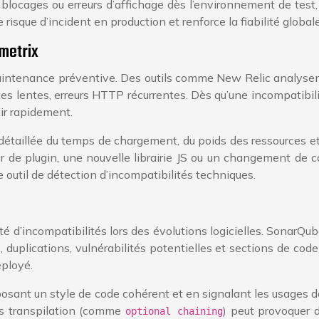
 blocages ou erreurs d’affichage dès l’environnement de tes
isque d’incident en production et renforce la fiabilité globale
metrix
maintenance préventive. Des outils comme New Relic analyse
s lentes, erreurs HTTP récurrentes. Dès qu’une incompatibil
nir rapidement.
détaillée du temps de chargement, du poids des ressources e
r de plugin, une nouvelle librairie JS ou un changement de co
 outil de détection d’incompatibilités techniques.
ité d’incompatibilités lors des évolutions logicielles. Sonar
 duplications, vulnérabilités potentielles et sections de co
ployé.
 imposant un style de code cohérent et en signalant les usage
ns transpilation (comme
) peut provoquer 
optional chaining