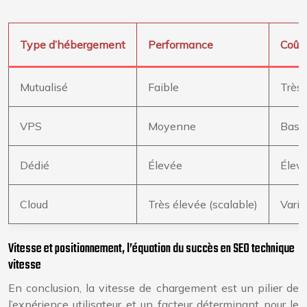
Type d’hébergement
Performance
Coût
Mutualisé
Faible
Très
VPS
Moyenne
Bas 
Dédié
Élevée
Élev
Cloud
Très élevée (scalable)
Varia
Vitesse et positionnement, l’équation du succès en SEO technique
vitesse
En conclusion, la vitesse de chargement est un pilier de
l’expérience utilisateur et un facteur déterminant pour le