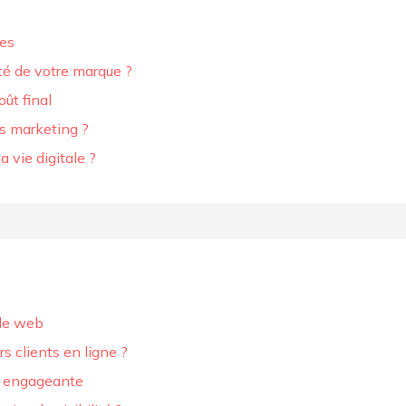
ues
ité de votre marque ?
oût final
s marketing ?
 vie digitale ?
 le web
s clients en ligne ?
g engageante