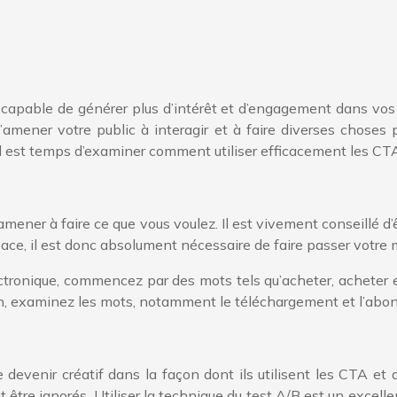
 capable de générer plus d’intérêt et d’engagement dans vos 
amener votre public à interagir et à faire diverses choses p
Il est temps d’examiner comment utiliser efficacement les CT
ener à faire ce que vous voulez. Il est vivement conseillé d’ê
ace, il est donc absolument nécessaire de faire passer votre
ectronique, commencez par des mots tels qu’acheter, achete
ion, examinez les mots, notamment le téléchargement et l’ab
e devenir créatif dans la façon dont ils utilisent les CTA et a
t être ignorés. Utiliser la technique du test A/B est un exc